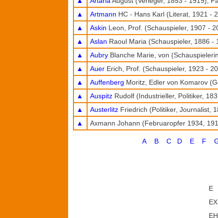
▲
Artaria
August (Verleger, 1853 - 1919), Fa
▲
Artmann
HC - Hans Karl (Literat, 1921 - 
▲
Askin
Leon, Prof. (Schauspieler, 1907 - 2
▲
Aslan
Raoul Maria (Schauspieler, 1886 - 
▲
Aubry
Blanche Marie, von (Schauspielerin
▲
Auer
Erich, Prof. (Schauspieler, 1923 - 2
▲
Auffenberg
Moritz, Edler von Komarov (G
▲
Auspitz
Rudolf (Industrieller, Politiker, 18
▲
Austerlitz
Friedrich (Politiker, Journalist, 
▲
Axmann Johann (Februaropfer 1934, 191
A
B
C
D
E
F
E
EX
EH