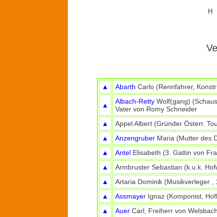
H
Ve
▲
Abarth
Carlo (Rennfahrer, Konstr
Albach-Retty
Wolf(gang) (Schausp
▲
Vater von Romy Schneider
▲
Appel Albert (Gründer Österr. To
▲
Anzengruber
Maria (Mutter des D
▲
Antel
Elisabeth (3. Gattin von Fra
▲
Armbruster Sebastian (k.u.k. Hof
▲
Artaria Dominik (Musikverleger , 
▲
Assmayer
Ignaz (Komponist, Hofk
▲
Auer
Carl, Freiherr von Welsbac