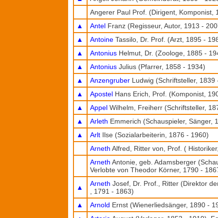
Angerer Paul Prof. (Dirigent, Komponist,
▲
Antel
Franz (Regisseur, Autor, 1913 - 200
▲
Antoine
Tassilo, Dr. Prof. (Arzt, 1895 - 19
▲
Antonius
Helmut, Dr. (Zoologe, 1885 - 19
▲
Antonius
Julius (Pfarrer, 1858 - 1934)
▲
Anzengruber
Ludwig (Schriftsteller, 1839
▲
Apostel
Hans Erich, Prof. (Komponist, 19
▲
Appel
Wilhelm, Freiherr (Schriftsteller, 18
▲
Arleth
Emmerich (Schauspieler, Sänger, 1
▲
Arlt
Ilse (Sozialarbeiterin, 1876 - 1960)
Arneth
Alfred, Ritter von, Prof. ( Historike
Arneth
Antonie, geb. Adamsberger (Schaus
Verlobte von Theodor Körner, 1790 - 186
Arneth
Josef, Dr. Prof., Ritter (Direktor
▲
, 1791 - 1863)
▲
Arnold
Ernst (Wienerliedsänger, 1890 - 1