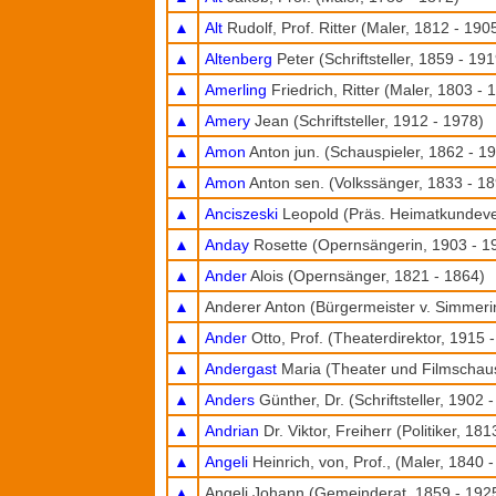
▲
Alt
Rudolf, Prof. Ritter (Maler, 1812 - 190
▲
Altenberg
Peter (Schriftsteller, 1859 - 191
▲
Amerling
Friedrich, Ritter (Maler, 1803 - 
▲
Amery
Jean (Schriftsteller, 1912 - 1978)
▲
Amon
Anton jun. (Schauspieler, 1862 - 1
▲
Amon
Anton sen. (Volkssänger, 1833 - 1
▲
Anciszeski
Leopold (Präs. Heimatkundeve
▲
Anday
Rosette (Opernsängerin, 1903 - 1
▲
Ander
Alois (Opernsänger, 1821 - 1864)
▲
Anderer Anton (Bürgermeister v. Simmeri
▲
Ander
Otto, Prof. (Theaterdirektor, 1915 
▲
Andergast
Maria (Theater und Filmschaus
▲
Anders
Günther, Dr. (Schriftsteller, 1902 
▲
Andrian
Dr. Viktor, Freiherr (Politiker, 18
▲
Angeli
Heinrich, von, Prof., (Maler, 1840 
▲
Angeli Johann (Gemeinderat, 1859 - 192