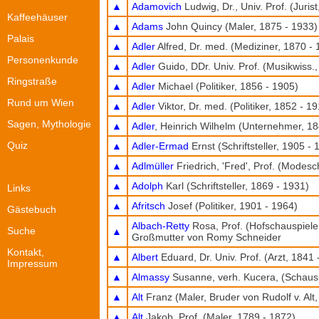
▲
Adamovich
Ludwig, Dr., Univ. Prof. (Juris
Kaffeehäuser
▲
Adams
John Quincy (Maler, 1875 - 1933)
Palais
▲
Adler
Alfred, Dr. med. (Mediziner, 1870 -
Personenkunde
▲
Adler
Guido, DDr. Univ. Prof. (Musikwiss.
Ringstraße
▲
Adler
Michael (Politiker, 1856 - 1905)
Rund um Wien
▲
Adler
Viktor, Dr. med. (Politiker, 1852 - 1
Sagen, Mythologie
▲
Adler
, Heinrich Wilhelm (Unternehmer, 18
Quiz
▲
Adler-Ermad
Ernst (Schriftsteller, 1905 - 
▲
Adlmüller
Friedrich, 'Fred', Prof. (Modesc
▲
Adolph
Karl (Schriftsteller, 1869 - 1931)
Links
▲
Afritsch
Josef (Politiker, 1901 - 1964)
Gästebuch
Albach-Retty
Rosa, Prof. (Hofschauspiele
Suche
▲
Großmutter von Romy Schneider
Kontakt,
▲
Albert
Eduard, Dr. Univ. Prof. (Arzt, 1841 
Impressum
▲
Almassy
Susanne, verh. Kucera, (Schausp
▲
Alt
Franz (Maler, Bruder von Rudolf v. Alt
▲
Alt
Jakob, Prof. (Maler, 1789 - 1872)