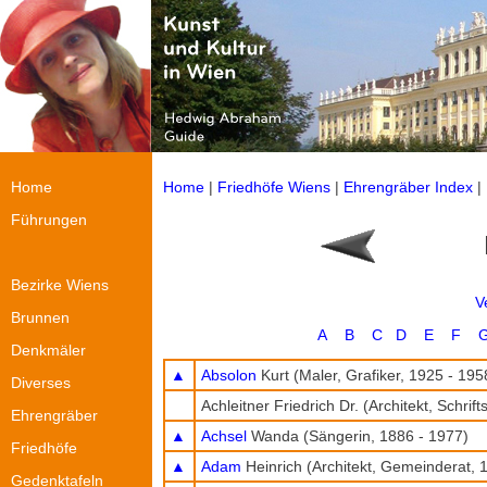
Home
Home
|
Friedhöfe Wiens
|
Ehrengräber Index
| 
Führungen
Bezirke Wiens
V
Brunnen
A
B
C
D
E
F
Denkmäler
▲
Absolon
Kurt (Maler, Grafiker, 1925 - 195
Diverses
Achleitner Friedrich Dr. (Architekt, Schrift
Ehrengräber
▲
Achsel
Wanda (Sängerin, 1886 - 1977)
Friedhöfe
▲
Adam
Heinrich (Architekt, Gemeinderat, 
Gedenktafeln