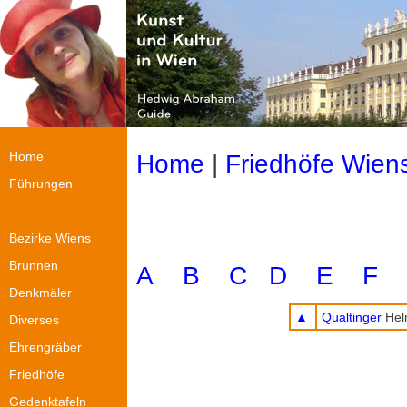
Home
Home
|
Friedhöfe Wien
Führungen
Bezirke Wiens
Brunnen
A
B
C
D
E
F
Denkmäler
▲
Qualtinger
Helm
Diverses
Ehrengräber
Friedhöfe
Gedenktafeln